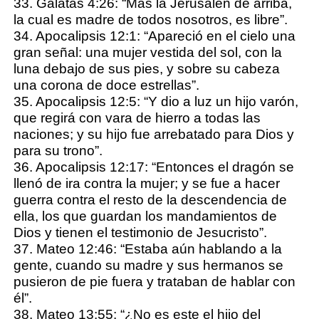
33. Gálatas 4:26: “Mas la Jerusalén de arriba,
la cual es madre de todos nosotros, es libre”.
34. Apocalipsis 12:1: “Apareció en el cielo una
gran señal: una mujer vestida del sol, con la
luna debajo de sus pies, y sobre su cabeza
una corona de doce estrellas”.
35. Apocalipsis 12:5: “Y dio a luz un hijo varón,
que regirá con vara de hierro a todas las
naciones; y su hijo fue arrebatado para Dios y
para su trono”.
36. Apocalipsis 12:17: “Entonces el dragón se
llenó de ira contra la mujer; y se fue a hacer
guerra contra el resto de la descendencia de
ella, los que guardan los mandamientos de
Dios y tienen el testimonio de Jesucristo”.
37. Mateo 12:46: “Estaba aún hablando a la
gente, cuando su madre y sus hermanos se
pusieron de pie fuera y trataban de hablar con
él”.
38. Mateo 13:55: “¿No es este el hijo del