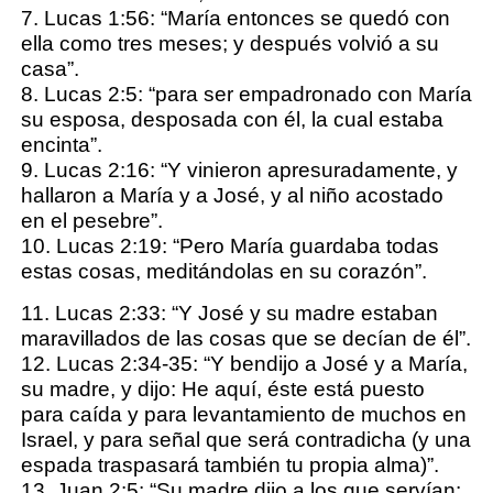
7. Lucas 1:56: “María entonces se quedó con
ella como tres meses; y después volvió a su
casa”.
8. Lucas 2:5: “para ser empadronado con María
su esposa, desposada con él, la cual estaba
encinta”.
9. Lucas 2:16: “Y vinieron apresuradamente, y
hallaron a María y a José, y al niño acostado
en el pesebre”.
10. Lucas 2:19: “Pero María guardaba todas
estas cosas, meditándolas en su corazón”.
11. Lucas 2:33: “Y José y su madre estaban
maravillados de las cosas que se decían de él”.
12. Lucas 2:34-35: “Y bendijo a José y a María,
su madre, y dijo: He aquí, éste está puesto
para caída y para levantamiento de muchos en
Israel, y para señal que será contradicha (y una
espada traspasará también tu propia alma)”.
13. Juan 2:5: “Su madre dijo a los que servían: