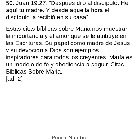
50. Juan 19:27: “Después dijo al discípulo: He
aquí tu madre. Y desde aquella hora el
discípulo la recibió en su casa”.
Estas citas bíblicas sobre María nos muestran
la importancia y el amor que se le atribuye en
las Escrituras. Su papel como madre de Jesús
y su devoción a Dios son ejemplos
inspiradores para todos los creyentes. María es
un modelo de fe y obediencia a seguir. Citas
Biblicas Sobre Maria.
[ad_2]
¿TE GUSTARÍA VIVIR MÁS
CONECTADO (A) CON DIOS?
El único boletín que vas a necesitar para tener una conexión más cercana
con el señor (y es gratis).
Solo ingresa tu nombre y correo electrónico debajo.
Primer Nombre