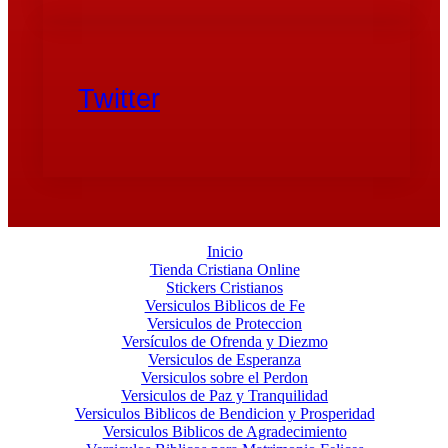
Twitter
Inicio
Tienda Cristiana Online
Stickers Cristianos
Versiculos Biblicos de Fe
Versiculos de Proteccion
Versículos de Ofrenda y Diezmo
Versiculos de Esperanza
Versiculos sobre el Perdon
Versiculos de Paz y Tranquilidad
Versiculos Biblicos de Bendicion y Prosperidad
Versiculos Biblicos de Agradecimiento