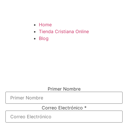
Home
Tienda Cristiana Online
Blog
¿TE GUSTARÍA VIVIR MÁS
CONECTADO (A) CON DIOS?
El único boletín que vas a necesitar para tener una conexión más cercana
con el señor (y es gratis).
Solo ingresa tu nombre y correo electrónico debajo.
Primer Nombre
Correo Electrónico
*