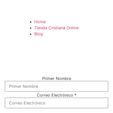
Home
Tienda Cristiana Online
Blog
¿TE GUSTARÍA VIVIR MÁS
CONECTADO (A) CON DIOS?
El único boletín que vas a necesitar para tener una conexión más cercana
con el señor (y es gratis).
Solo ingresa tu nombre y correo electrónico debajo.
Primer Nombre
Correo Electrónico
*