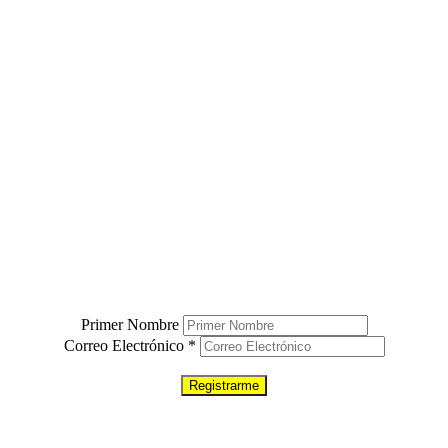
¿TE GUSTARÍA VIVIR MÁS
CONECTADO (A) CON DIOS?
ue vas a necesitar para tener una conexión más cercana con el s
Solo ingresa tu nombre y correo electrónico debajo.
Primer Nombre
Correo Electrónico
*
100% Privacidad