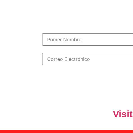
El único boletín que
Visi