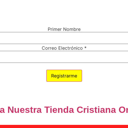
CONECTADO (A) CON DIOS?
 vas a necesitar para tener una conexión más cercana con el
Solo ingresa tu nombre y correo electrónico debajo.
Primer Nombre
Correo Electrónico
*
100% Privacidad
ta Nuestra Tienda Cristiana O