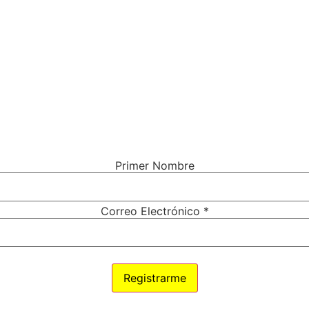
¿TE GUSTARÍA VIVIR MÁS
CONECTADO (A) CON DIOS?
 vas a necesitar para tener una conexión más cercana con el
Solo ingresa tu nombre y correo electrónico debajo.
Primer Nombre
Correo Electrónico
*