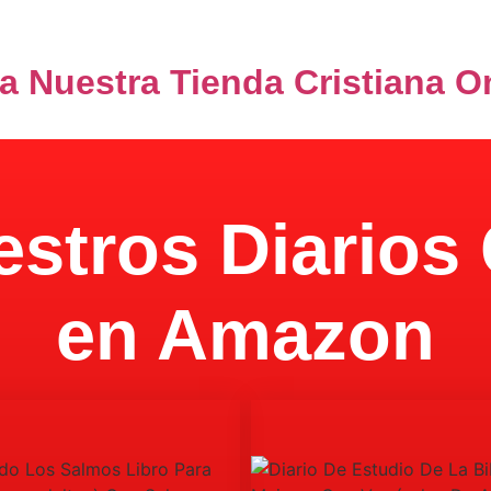
100% Privacidad
ta Nuestra Tienda Cristiana O
stros Diarios 
en Amazon