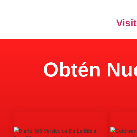
Visi
Obtén Nue