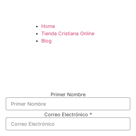
Home
Tienda Cristiana Online
Blog
¿TE GUSTARÍA VIVIR MÁS
CONECTADO (A) CON DIOS?
El único boletín que vas a necesitar para tener una conexión más cercana
con el señor (y es gratis).
Solo ingresa tu nombre y correo electrónico debajo.
Primer Nombre
Correo Electrónico
*