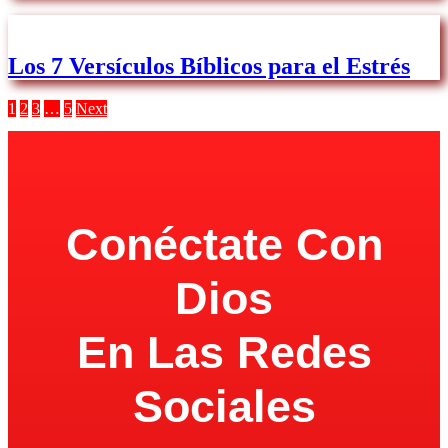
Los 7 Versículos Bíblicos para el Estrés
1
2
3
…
5
Next
Conéctate Con
Dios
En Las Redes
Sociales