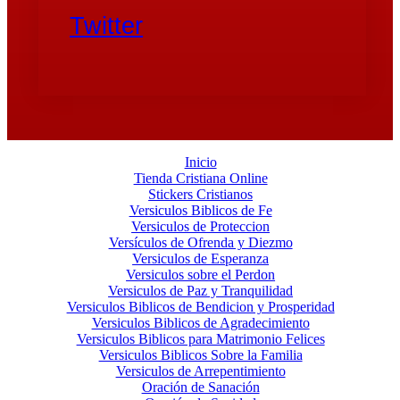
Twitter
Inicio
Tienda Cristiana Online
Stickers Cristianos
Versiculos Biblicos de Fe
Versiculos de Proteccion
Versículos de Ofrenda y Diezmo
Versiculos de Esperanza
Versiculos sobre el Perdon
Versiculos de Paz y Tranquilidad
Versiculos Biblicos de Bendicion y Prosperidad
Versiculos Biblicos de Agradecimiento
Versiculos Biblicos para Matrimonio Felices
Versiculos Biblicos Sobre la Familia
Versiculos de Arrepentimiento
Oración de Sanación