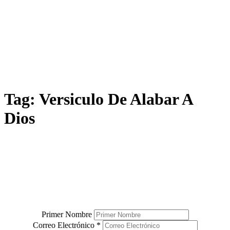
Tag:
Versiculo De Alabar A
Dios
¿TE GUSTARÍA VIVIR MÁS
CONECTADO (A) CON DIOS?
El único boletín que vas a necesitar para tener una conexión más cercana con
el señor (y es gratis).
Solo ingresa tu nombre y correo electrónico debajo.
Primer Nombre
Correo Electrónico
*