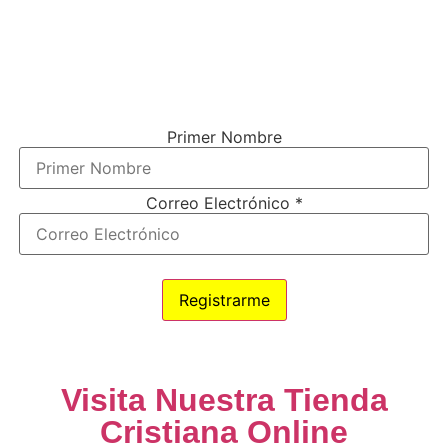
¿TE GUSTARÍA VIVIR MÁS
CONECTADO (A) CON DIOS?
El único boletín que vas a necesitar para tener una conexión más cercana
con el señor (y es gratis).
Solo ingresa tu nombre y correo electrónico debajo.
Primer Nombre
Correo Electrónico
*
100% Privacidad
Visita Nuestra Tienda
Cristiana Online